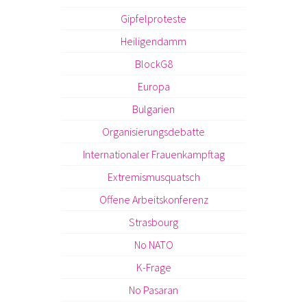
Gipfelproteste
Heiligendamm
BlockG8
Europa
Bulgarien
Organisierungsdebatte
Internationaler Frauenkampftag
Extremismusquatsch
Offene Arbeitskonferenz
Strasbourg
No NATO
K-Frage
No Pasaran