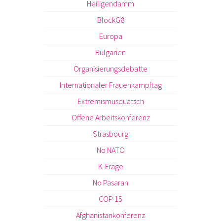
Heiligendamm
BlockG8
Europa
Bulgarien
Organisierungsdebatte
Internationaler Frauenkampftag
Extremismusquatsch
Offene Arbeitskonferenz
Strasbourg
No NATO
K-Frage
No Pasaran
COP 15
Afghanistankonferenz