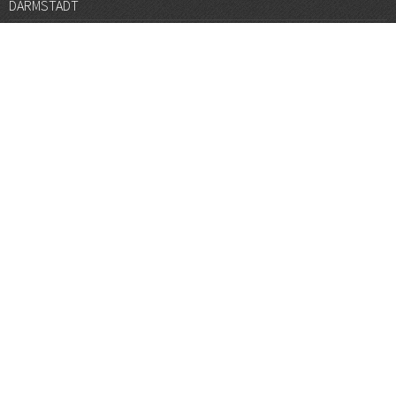
DARMSTADT
DÜSSELDORF
FRANKFURT
GÖTTINGEN
GRAZ
HALLE
HAMBURG
HANNOVER
HEIDELBERG
JENA
KARLSRUHE
KÖLN