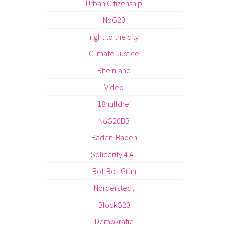
Urban Citizenship
NoG20
right to the city
Climate Justice
Rheinland
Video
18nulldrei
NoG20BB
Baden-Baden
Solidarity 4 All
Rot-Rot-Grün
Norderstedt
BlockG20
Demokratie