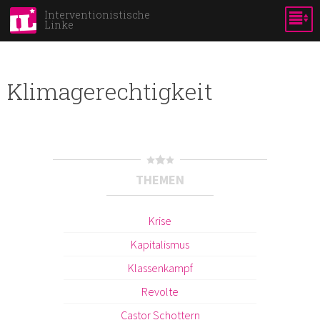
Direkt
Interventionistische
Linke
zum
Inhalt
Klimagerechtigkeit
THEMEN
Krise
Kapitalismus
Klassenkampf
Revolte
Castor Schottern