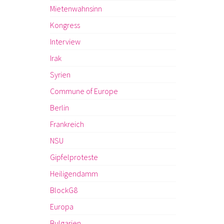
Mietenwahnsinn
Kongress
Interview
Irak
Syrien
Commune of Europe
Berlin
Frankreich
NSU
Gipfelproteste
Heiligendamm
BlockG8
Europa
Bulgarien