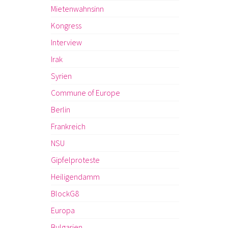
Mietenwahnsinn
Kongress
Interview
Irak
Syrien
Commune of Europe
Berlin
Frankreich
NSU
Gipfelproteste
Heiligendamm
BlockG8
Europa
Bulgarien