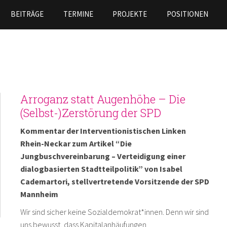
Direkt
BEITRÄGE
TERMINE
PROJEKTE
POSITIONEN
zum
Inhalt
Arroganz statt Augenhöhe – Die
(Selbst-)Zerstörung der SPD
Kommentar der Interventionistischen Linken
Rhein-Neckar zum Artikel “Die
Jungbuschvereinbarung – Verteidigung einer
dialogbasierten Stadtteilpolitik” von Isabel
Cademartori, stellvertretende Vorsitzende der SPD
Mannheim
Wir sind sicher keine Sozialdemokrat*innen. Denn wir sind
uns bewusst, dass Kapitalanhäufungen