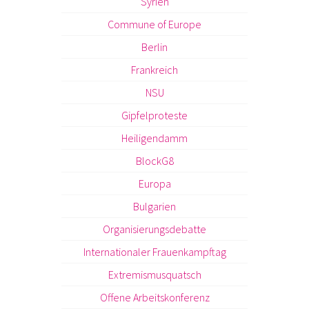
Syrien
Commune of Europe
Berlin
Frankreich
NSU
Gipfelproteste
Heiligendamm
BlockG8
Europa
Bulgarien
Organisierungsdebatte
Internationaler Frauenkampftag
Extremismusquatsch
Offene Arbeitskonferenz