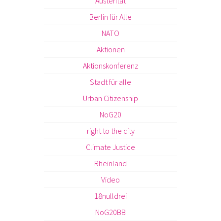
Austerität
Berlin für Alle
NATO
Aktionen
Aktionskonferenz
Stadt für alle
Urban Citizenship
NoG20
right to the city
Climate Justice
Rheinland
Video
18nulldrei
NoG20BB