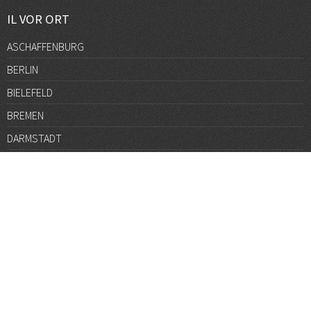
IL VOR ORT
ASCHAFFENBURG
BERLIN
BIELEFELD
BREMEN
DARMSTADT
DÜSSELDORF
FRANKFURT
GÖTTINGEN
GRAZ
HALLE
HAMBURG