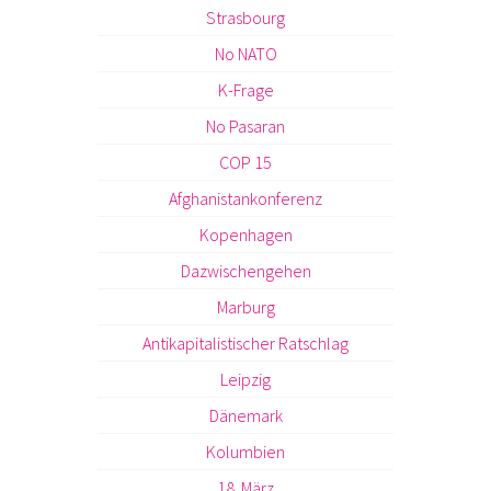
Strasbourg
No NATO
K-Frage
No Pasaran
COP 15
Afghanistankonferenz
Kopenhagen
Dazwischengehen
Marburg
Antikapitalistischer Ratschlag
Leipzig
Dänemark
Kolumbien
18. März