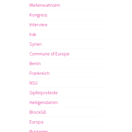
Mietenwahnsinn
Kongress
Interview
Irak
Syrien
Commune of Europe
Berlin
Frankreich
NSU
Gipfelproteste
Heiligendamm
BlockG8
Europa
Bulgarien