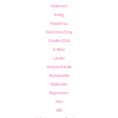
Heilbronn
Krieg
Rassismus
Welcome2Stay
StratKo2016
8. März
Lausitz
analyse & kritik
Wohnpolitik
NoBorder
Repression
Film
AfD