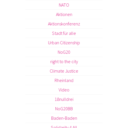
NATO
Aktionen
Aktionskonferenz
Stadt für alle
Urban Citizenship
NoG20
right to the city
Climate Justice
Rheinland
Video
18nulldrei
NoG20BB
Baden-Baden
Solidarity 4 All