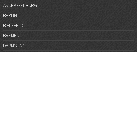
ASCHAFFENBURG
BERLIN
BIELEFELD
BREMEN
DARMSTADT
DÜSSELDORF
FRANKFURT
GÖTTINGEN
GRAZ
HALLE
HAMBURG
HANNOVER
HEIDELBERG