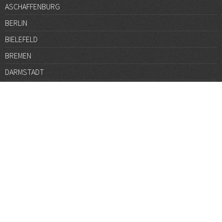
ASCHAFFENBURG
BERLIN
BIELEFELD
BREMEN
DARMSTADT
DÜSSELDORF
FRANKFURT
GÖTTINGEN
GRAZ
HALLE
HAMBURG
HANNOVER
HEIDELBERG