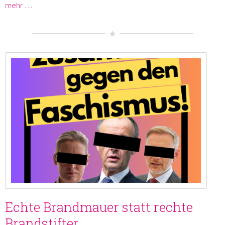
mehr …
Echte Brandmauer statt rechte
Brandstifter