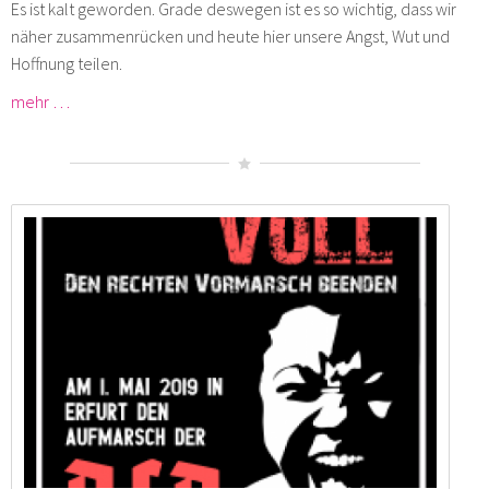
Es ist kalt geworden. Grade deswegen ist es so wichtig, dass wir
näher zusammenrücken und heute hier unsere Angst, Wut und
Hoffnung teilen.
mehr …