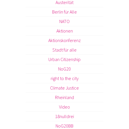
Austerität
Berlin für Alle
NATO
Aktionen
Aktionskonferenz
Stadt für alle
Urban Citizenship
NoG20
right to the city
Climate Justice
Rheinland
Video
18nulldrei
NoG20BB