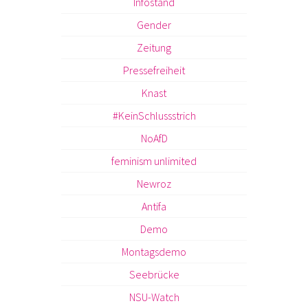
Infostand
Gender
Zeitung
Pressefreiheit
Knast
#KeinSchlussstrich
NoAfD
feminism unlimited
Newroz
Antifa
Demo
Montagsdemo
Seebrücke
NSU-Watch