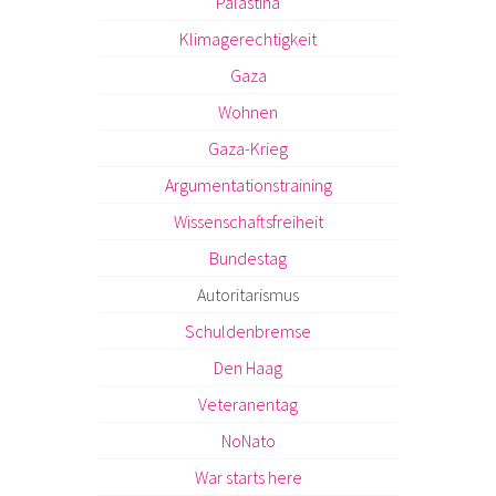
Palästina
Klimagerechtigkeit
Gaza
Wohnen
Gaza-Krieg
Argumentationstraining
Wissenschaftsfreiheit
Bundestag
Autoritarismus
Schuldenbremse
Den Haag
Veteranentag
NoNato
War starts here