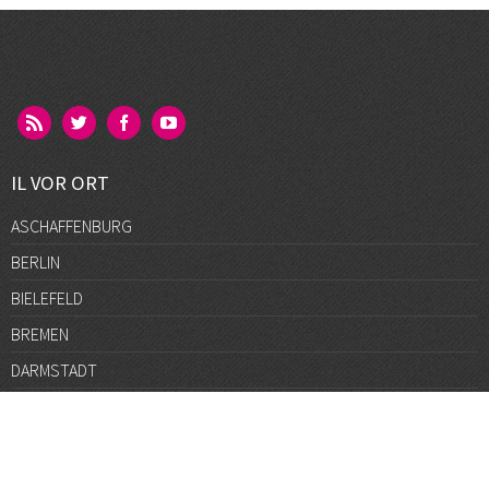
IL VOR ORT
ASCHAFFENBURG
BERLIN
BIELEFELD
BREMEN
DARMSTADT
DÜSSELDORF
FRANKFURT
GÖTTINGEN