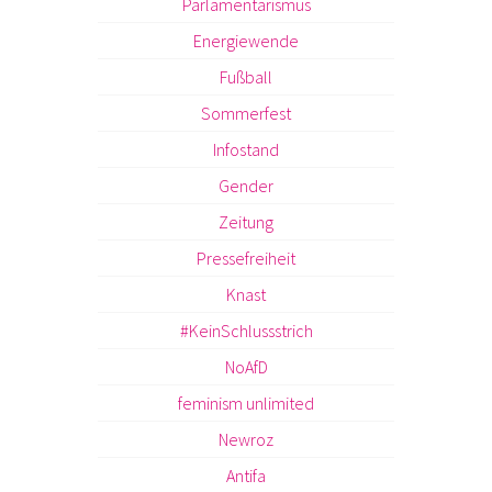
Parlamentarismus
Energiewende
Fußball
Sommerfest
Infostand
Gender
Zeitung
Pressefreiheit
Knast
#KeinSchlussstrich
NoAfD
feminism unlimited
Newroz
Antifa