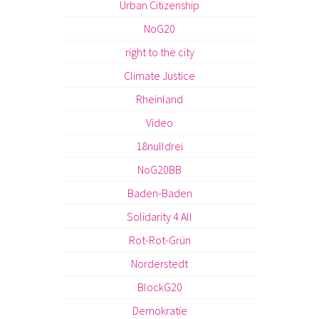
Urban Citizenship
NoG20
right to the city
Climate Justice
Rheinland
Video
18nulldrei
NoG20BB
Baden-Baden
Solidarity 4 All
Rot-Rot-Grün
Norderstedt
BlockG20
Demokratie