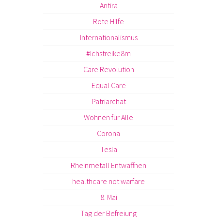
Antira
Rote Hilfe
Internationalismus
#Ichstreike8m
Care Revolution
Equal Care
Patriarchat
Wohnen für Alle
Corona
Tesla
Rheinmetall Entwaffnen
healthcare not warfare
8. Mai
Tag der Befreiung