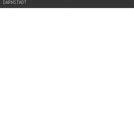
DARMSTADT
DÜSSELDORF
FRANKFURT
GÖTTINGEN
GRAZ
HALLE
HAMBURG
HANNOVER
HEIDELBERG
JENA
KARLSRUHE
KÖLN