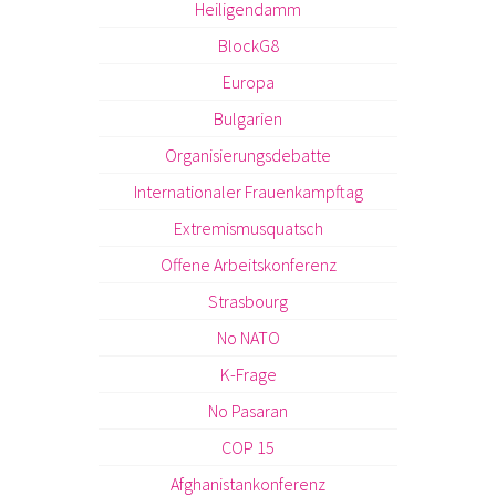
Heiligendamm
BlockG8
Europa
Bulgarien
Organisierungsdebatte
Internationaler Frauenkampftag
Extremismusquatsch
Offene Arbeitskonferenz
Strasbourg
No NATO
K-Frage
No Pasaran
COP 15
Afghanistankonferenz