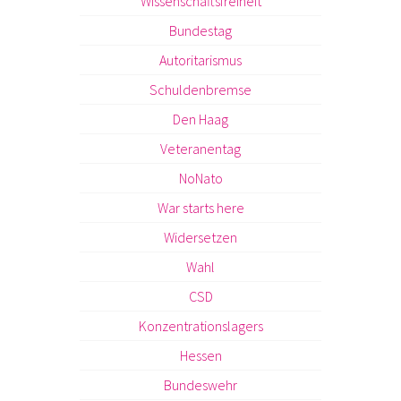
Wissenschaftsfreiheit
Bundestag
Autoritarismus
Schuldenbremse
Den Haag
Veteranentag
NoNato
War starts here
Widersetzen
Wahl
CSD
Konzentrationslagers
Hessen
Bundeswehr