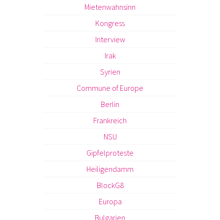
Mietenwahnsinn
Kongress
Interview
Irak
Syrien
Commune of Europe
Berlin
Frankreich
NSU
Gipfelproteste
Heiligendamm
BlockG8
Europa
Bulgarien