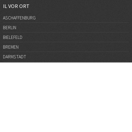
IL VOR ORT
ASCHAFFENBURG
BERLIN
BIELEFELD
BREMEN
DARMSTADT
DÜSSELDORF
FRANKFURT
GÖTTINGEN
GRAZ
HALLE
HAMBURG