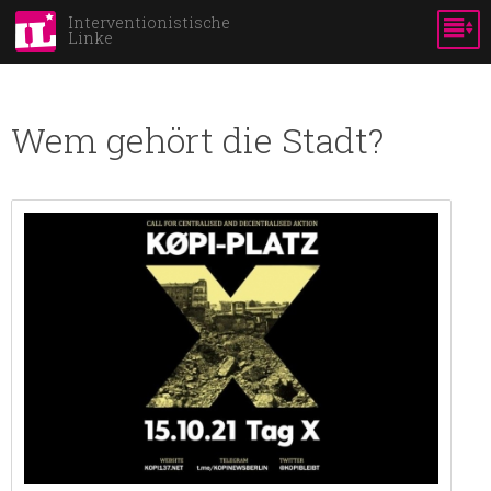
Direkt
Interventionistische
Linke
zum
Inhalt
Wem gehört die Stadt?