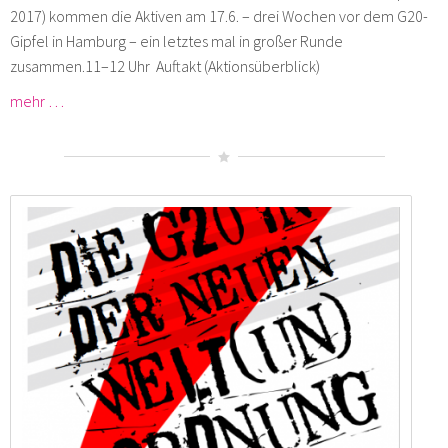
2017) kommen die Aktiven am 17.6. – drei Wochen vor dem G20-
Gipfel in Hamburg – ein letztes mal in großer Runde
zusammen.11–12 Uhr Auftakt (Aktionsüberblick)
mehr …