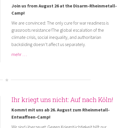
Join us from August 26 at the Disarm-Rheinmetall-
Camp!
We are convinced: The only cure for war readiness is
grassroots resistance!The global escalation of the
climate crisis, social inequality, and authoritarian
backsliding doesn’t affect us separately.
mehr …
Ihr kriegt uns nicht: Auf nach Köln!
Kommt mit uns ab 26. August zum Rheinmetall-
Entwaffnen-Camp!
Wir sind überzeugt: Gegen Kriegstüchtigkeit hilft nur