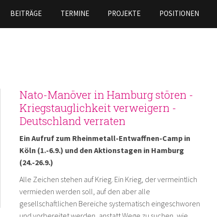
Skip to
BEITRÄGE
TERMINE
PROJEKTE
POSITIONEN
main
content
Nato-Manöver in Hamburg stören -
Kriegstauglichkeit verweigern -
Deutschland verraten
Ein Aufruf zum Rheinmetall-Entwaffnen-Camp in
Köln (1.-6.9.) und den Aktionstagen in Hamburg
(24.-26.9.)
Alle Zeichen stehen auf Krieg. Ein Krieg, der vermeintlich
vermieden werden soll, auf den aber alle
gesellschaftlichen Bereiche systematisch eingeschworen
und vorbereitet werden, anstatt Wege zu suchen, wie