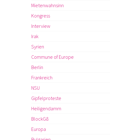
Mietenwahnsinn
Kongress
Interview
Irak
Syrien
Commune of Europe
Berlin
Frankreich
NSU
Gipfelproteste
Heiligendamm
BlockG8
Europa
Bulgarien