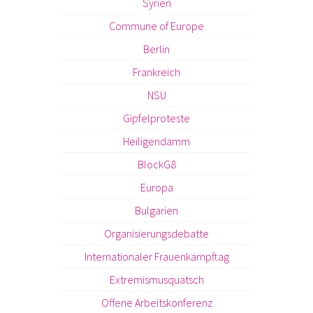
Syrien
Commune of Europe
Berlin
Frankreich
NSU
Gipfelproteste
Heiligendamm
BlockG8
Europa
Bulgarien
Organisierungsdebatte
Internationaler Frauenkampftag
Extremismusquatsch
Offene Arbeitskonferenz