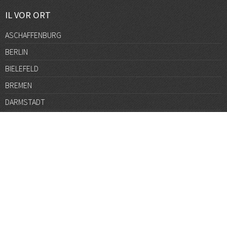
IL VOR ORT
ASCHAFFENBURG
BERLIN
BIELEFELD
BREMEN
DARMSTADT
DÜSSELDORF
FRANKFURT
GÖTTINGEN
GRAZ
HALLE
HAMBURG