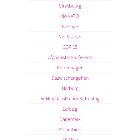
Strasbourg
No NATO
K-Frage
No Pasaran
COP 15
Afghanistankonferenz
Kopenhagen
Dazwischengehen
Marburg
Antikapitalistischer Ratschlag
Leipzig
Dänemark
Kolumbien
18. März