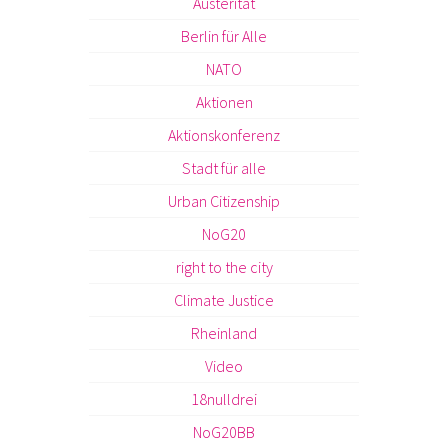
Austerität
Berlin für Alle
NATO
Aktionen
Aktionskonferenz
Stadt für alle
Urban Citizenship
NoG20
right to the city
Climate Justice
Rheinland
Video
18nulldrei
NoG20BB