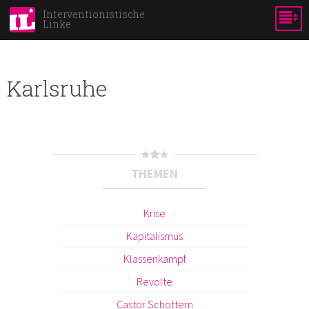
Skip to
Interventionistische
Linke
main
content
Karlsruhe
THEMEN
Krise
Kapitalismus
Klassenkampf
Revolte
Castor Schottern