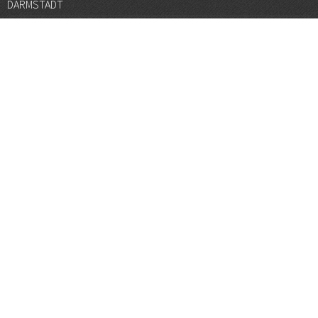
DARMSTADT
DÜSSELDORF
FRANKFURT
GÖTTINGEN
GRAZ
HALLE
HAMBURG
HANNOVER
HEIDELBERG
JENA
KARLSRUHE
KÖLN