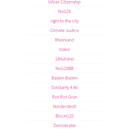
Urban Citizenship
NoG20
right to the city
Climate Justice
Rheinland
Video
18nulldrei
NoG20BB
Baden-Baden
Solidarity 4 All
Rot-Rot-Grün
Norderstedt
BlockG20
Demokratie