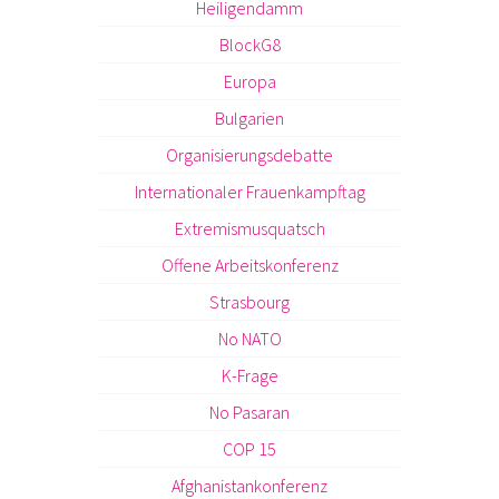
Heiligendamm
BlockG8
Europa
Bulgarien
Organisierungsdebatte
Internationaler Frauenkampftag
Extremismusquatsch
Offene Arbeitskonferenz
Strasbourg
No NATO
K-Frage
No Pasaran
COP 15
Afghanistankonferenz