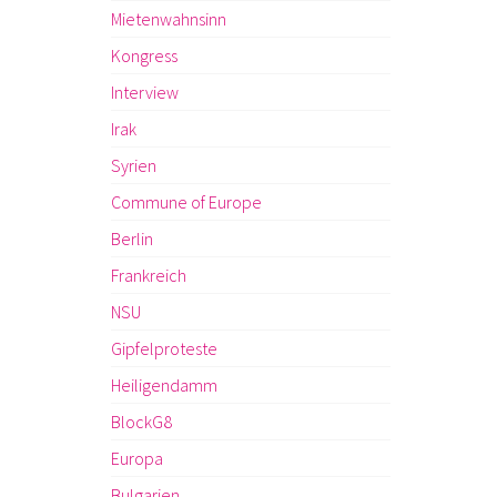
Mietenwahnsinn
Kongress
Interview
Irak
Syrien
Commune of Europe
Berlin
Frankreich
NSU
Gipfelproteste
Heiligendamm
BlockG8
Europa
Bulgarien