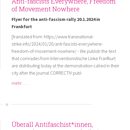
Anti-fascists Everywhere, Freedom
of Movement Nowhere
Flyer for the anti-fascism rally 20.1.2024 in
Frankfurt
[translated from: https://www.transnational-
strike.info/2024/01/20/anti-fascists-everywhere-
freedom-of-movement-nowhere/ - We publish the text
that comrades from Interventionistische Linke Franfkurt
are distributing today at the demonstration called in their
city after the journal CORRECTIV publ
mehr …
Überall Antifaschist*innen,