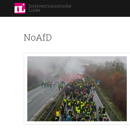
Interventionistische
Linke
NoAfD