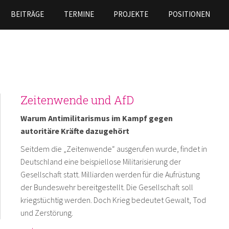
Skip to
BEITRÄGE
TERMINE
PROJEKTE
POSITIONEN
main
content
Zeitenwende und AfD
Warum Antimilitarismus im Kampf gegen
autoritäre Kräfte dazugehört
Seitdem die „Zeitenwende“ ausgerufen wurde, findet in
Deutschland eine beispiellose Militarisierung der
Gesellschaft statt. Milliarden werden für die Aufrüstung
der Bundeswehr bereitgestellt. Die Gesellschaft soll
kriegstüchtig werden. Doch Krieg bedeutet Gewalt, Tod
und Zerstörung.