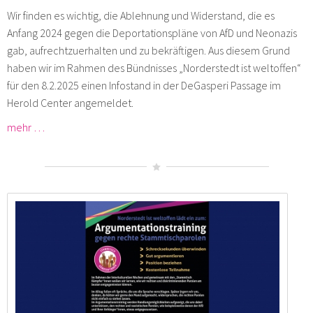
Wir finden es wichtig, die Ablehnung und Widerstand, die es
Anfang 2024 gegen die Deportationspläne von AfD und Neonazis
gab, aufrechtzuerhalten und zu bekräftigen. Aus diesem Grund
haben wir im Rahmen des Bündnisses „Norderstedt ist weltoffen“
für den 8.2.2025 einen Infostand in der DeGasperi Passage im
Herold Center angemeldet.
mehr …