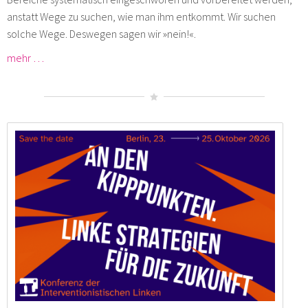
anstatt Wege zu suchen, wie man ihm entkommt. Wir suchen
solche Wege. Deswegen sagen wir »nein!«.
mehr …