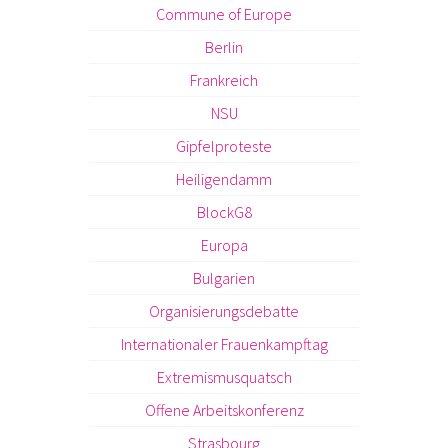
Commune of Europe
Berlin
Frankreich
NSU
Gipfelproteste
Heiligendamm
BlockG8
Europa
Bulgarien
Organisierungsdebatte
Internationaler Frauenkampftag
Extremismusquatsch
Offene Arbeitskonferenz
Strasbourg