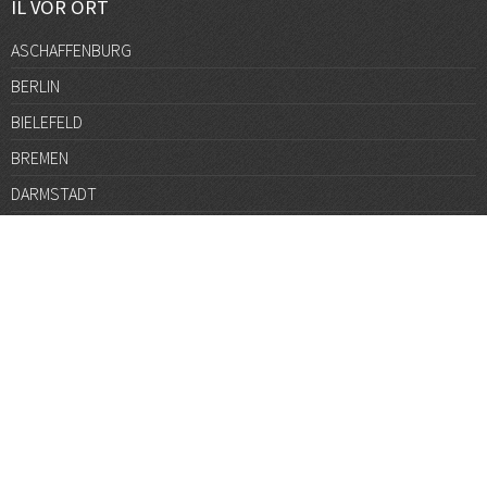
IL VOR ORT
ASCHAFFENBURG
BERLIN
BIELEFELD
BREMEN
DARMSTADT
DÜSSELDORF
FRANKFURT
GÖTTINGEN
GRAZ
HALLE
HAMBURG
HANNOVER