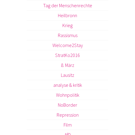
Tag der Menschenrechte
Heilbronn
Krieg
Rassismus
Welcome2Stay
StratKo2016
8. März
Lausitz
analyse & kritik
Wohnpolitik
NoBorder
Repression
Film
AfD