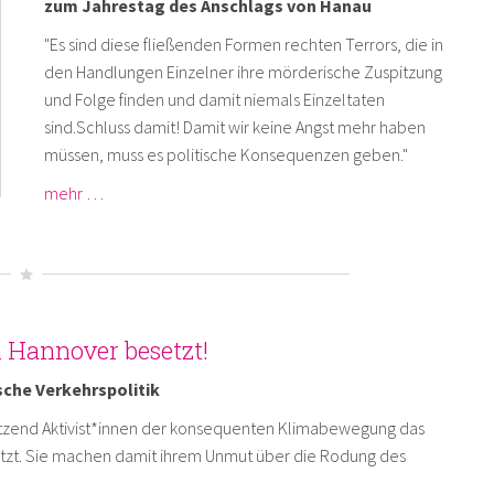
zum Jahrestag des Anschlags von Hanau
"Es sind diese fließenden Formen rechten Terrors, die in
den Handlungen Einzelner ihre mörderische Zuspitzung
und Folge finden und damit niemals Einzeltaten
sind.Schluss damit! Damit wir keine Angst mehr haben
müssen, muss es politische Konsequenzen geben."
mehr …
n Hannover besetzt!
sche Verkehrspolitik
tzend Aktivist*innen der konsequenten Klimabewegung das
tzt. Sie machen damit ihrem Unmut über die Rodung des