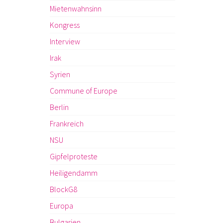
Mietenwahnsinn
Kongress
Interview
Irak
Syrien
Commune of Europe
Berlin
Frankreich
NSU
Gipfelproteste
Heiligendamm
BlockG8
Europa
Bulgarien