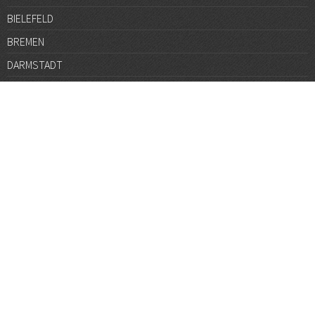
BIELEFELD
BREMEN
DARMSTADT
DÜSSELDORF
FRANKFURT
GÖTTINGEN
GRAZ
HALLE
HAMBURG
HANNOVER
HEIDELBERG
JENA