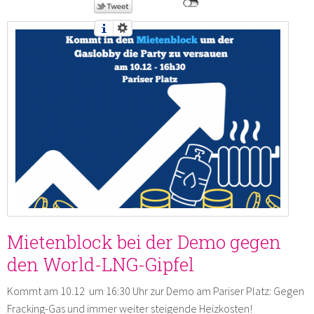
Mit Diaspora teilen
Druckversion
Send by email
Mietenblock bei der Demo gegen
den World-LNG-Gipfel
Kommt am 10.12 um 16:30 Uhr zur Demo am Pariser Platz: Gegen
Fracking-Gas und immer weiter steigende Heizkosten!