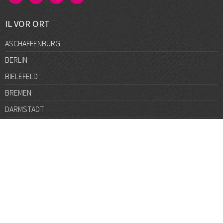
IL VOR ORT
ASCHAFFENBURG
BERLIN
BIELEFELD
BREMEN
DARMSTADT
DÜSSELDORF
FRANKFURT
GÖTTINGEN
GRAZ
HALLE