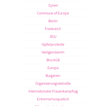
Syrien
Commune of Europe
Berlin
Frankreich
NSU
Gipfelproteste
Heiligendamm
BlockG8
Europa
Bulgarien
Organisierungsdebatte
Internationaler Frauenkampftag
Extremismusquatsch