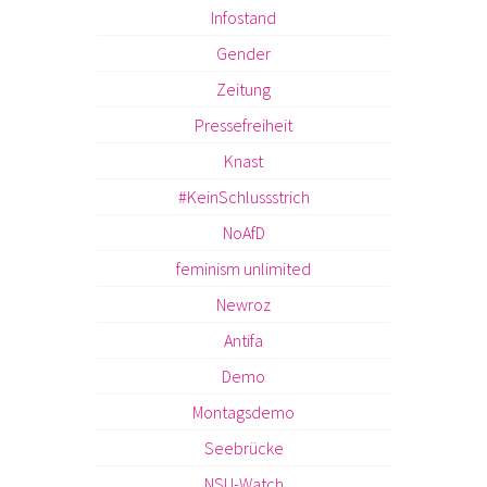
Infostand
Gender
Zeitung
Pressefreiheit
Knast
#KeinSchlussstrich
NoAfD
feminism unlimited
Newroz
Antifa
Demo
Montagsdemo
Seebrücke
NSU-Watch