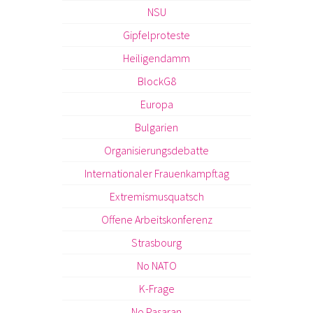
NSU
Gipfelproteste
Heiligendamm
BlockG8
Europa
Bulgarien
Organisierungsdebatte
Internationaler Frauenkampftag
Extremismusquatsch
Offene Arbeitskonferenz
Strasbourg
No NATO
K-Frage
No Pasaran