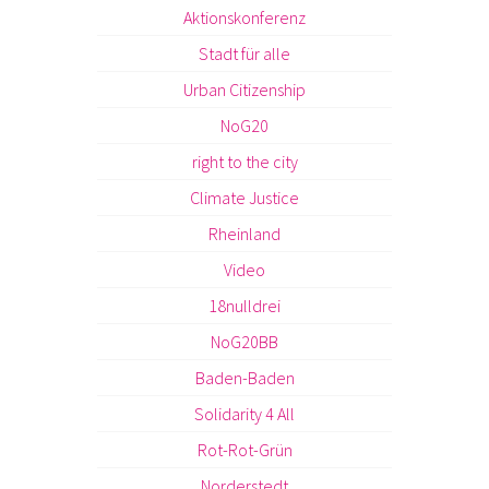
Aktionskonferenz
Stadt für alle
Urban Citizenship
NoG20
right to the city
Climate Justice
Rheinland
Video
18nulldrei
NoG20BB
Baden-Baden
Solidarity 4 All
Rot-Rot-Grün
Norderstedt