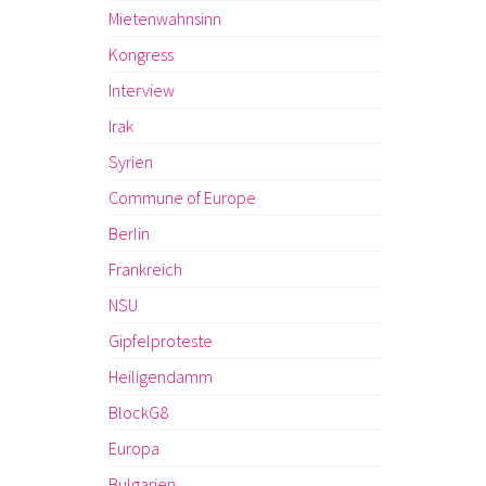
Mietenwahnsinn
Kongress
Interview
Irak
Syrien
Commune of Europe
Berlin
Frankreich
NSU
Gipfelproteste
Heiligendamm
BlockG8
Europa
Bulgarien