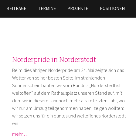
Skip to
BEITRÄGE
TERMINE
PROJEKTE
POSITIONEN
main
content
Norderpride in Norderstedt
Beim diesjährigen Norderpride am 24. Mai zeigte sich das
Wetter von seiner besten Seite. Im strahlenden
Sonnenschein bauten wir vom Bündnis „Norderstedt ist
weltoffen“ auf dem Rathausplatz unseren Stand auf, mit
dem wir in diesem Jahr noch mehr als im letzten Jahr, wo
wir nur am Umzug teilgenommen haben, zeigen wollten:
wir setzen uns für ein buntes und weltoffenes Norderstedt
ein!
mehr …