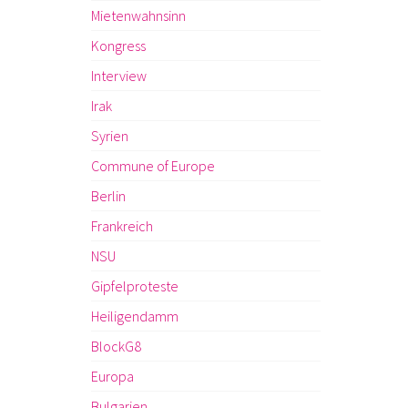
Mietenwahnsinn
Kongress
Interview
Irak
Syrien
Commune of Europe
Berlin
Frankreich
NSU
Gipfelproteste
Heiligendamm
BlockG8
Europa
Bulgarien