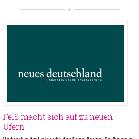
FelS macht sich auf zu neuen
Ufern
Umbruch in der Linksradikalen Szene Berlins: Die Fusion in