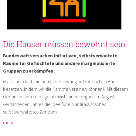
Die Häuser müssen bewohnt sein
Bundesweit versuchen Initiativen, selbstverwaltete
Räume für Geflüchtete und andere marginalisierte
Gruppen zu erkämpfen
»Lasst uns doch einfach den Schwung nutzen und ein Haus
besetzen, in dem wir die Kämpfe vereinen können!« Mit diesem
Gedanken von Leipziger Aktivist_innen begann im August
vergangenen Jahres die Idee für ein antirassistisches
selbstverwaltetes Zentrum.
mehr …