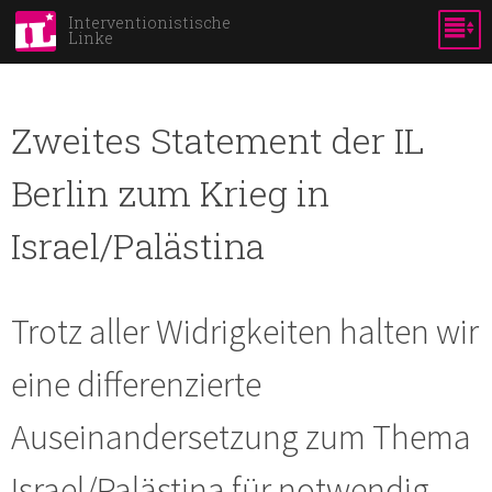
Skip to
Interventionistische
Linke
main
content
Zweites Statement der IL
Berlin zum Krieg in
Israel/Palästina
Trotz aller Widrigkeiten halten wir
eine differenzierte
Auseinandersetzung zum Thema
Israel/Palästina für notwendig.