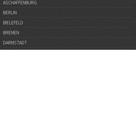
ASCHAFFENBURG
BERLIN
BIELEFELD
BREMEN
DARMSTADT
DÜSSELDORF
FRANKFURT
GÖTTINGEN
GRAZ
HALLE
HAMBURG
HANNOVER
HEIDELBERG