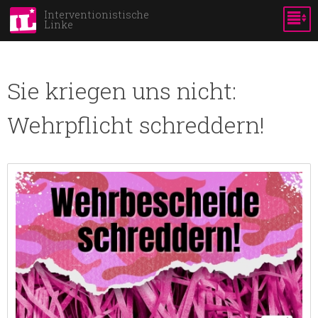
Skip to
Interventionistische
Linke
main
content
Sie kriegen uns nicht:
Wehrpflicht schreddern!