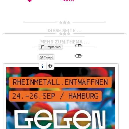
DIESE SEITE …
MEHR ZUM THEMA …
Mit Diaspora teilen
Druckversion
Send by email