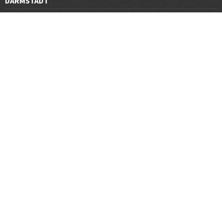
DARMSTADT
DÜSSELDORF
FRANKFURT
GÖTTINGEN
GRAZ
HALLE
HAMBURG
HANNOVER
HEIDELBERG
JENA
KARLSRUHE
KÖLN