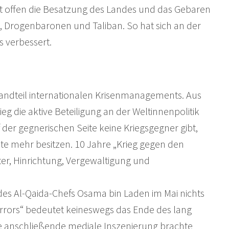
ert offen die Besatzung des Landes und das Gebaren
s, Drogenbaronen und Taliban. So hat sich an der
s verbessert.
estandteil internationalen Krisenmanagements. Aus
g die aktive Beteiligung an der Weltinnenpolitik
f der gegnerischen Seite keine Kriegsgegner gibt,
hte mehr besitzen. 10 Jahre „Krieg gegen den
ter, Hinrichtung, Vergewaltigung und
 des Al-Qaida-Chefs Osama bin Laden im Mai nichts
Terrors“ bedeutet keineswegs das Ende des lang
e anschließende mediale Inszenierung brachte