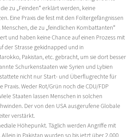
, die zu „Feinden“ erklärt werden, keine
. Eine Praxis die fest mit den Foltergefängnissen
 Menschen, die zu „feindlichen Kombattanten“
ert und haben keine Chance auf einen Prozess mit
f der Strasse gekidnapped und in
okko, Pakistan, etc. gebracht, um sie dort besser
nannte Schurkenstaaten wie Syrien und Lybien
attete nicht nur Start- und Überflugrechte für
ese Praxis. Weder Rot/Grün noch die CDU/FDP
 Viele Staaten lassen Menschen in solchen
schwinden. Der von den USA ausgerufene Globale
iter verstärkt.
mediale Höhepunkt. Täglich werden Angriffe mit
llein in Pakistan wurden so bis jetzt über 2.000