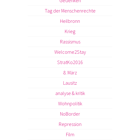
Gedenken
Tag der Menschenrechte
Heilbronn
Krieg
Rassismus
Welcome2Stay
StratKo2016
8. März
Lausitz
analyse & kritik
Wohnpolitik
NoBorder
Repression
Film