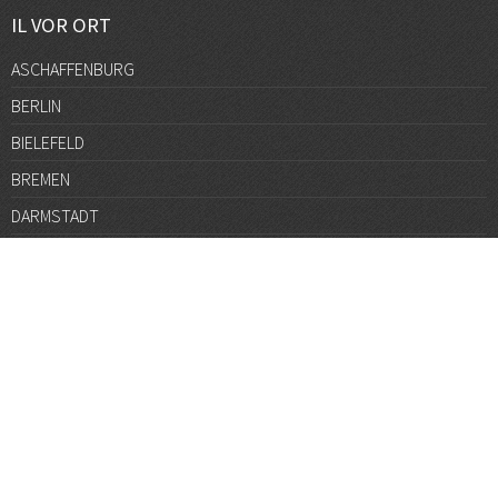
IL VOR ORT
ASCHAFFENBURG
BERLIN
BIELEFELD
BREMEN
DARMSTADT
DÜSSELDORF
FRANKFURT
GÖTTINGEN
GRAZ
HALLE
HAMBURG