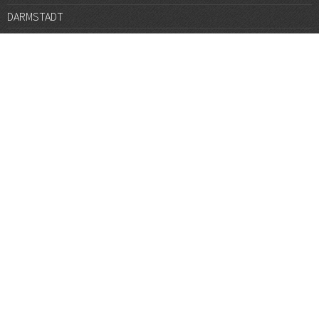
DARMSTADT
DÜSSELDORF
FRANKFURT
GÖTTINGEN
GRAZ
HALLE
HAMBURG
HANNOVER
HEIDELBERG
JENA
KARLSRUHE
KÖLN