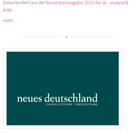
Dokumentiert aus der
Novemberausgabe 2014 der ak - analyse &
kritik
:
mehr …