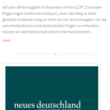
Auf dem UN-Klimagipfel im Dezember in Paris (COP 21) werden
Regierungen und Konzernlobbyist_innen den Weg zu einer
globalen Erderwärmung um mehr als vier Grad besiegeln. Um die
unkontrollierbaren und katastrophalen Folgen zu verhindern,
müssen wir den Klimaschutz selbst in die Hand nehmen.
mehr …