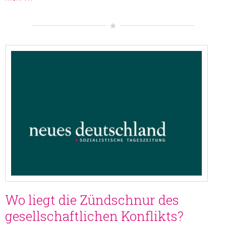
Wo liegt die Zündschnur des
gesellschaftlichen Konflikts?