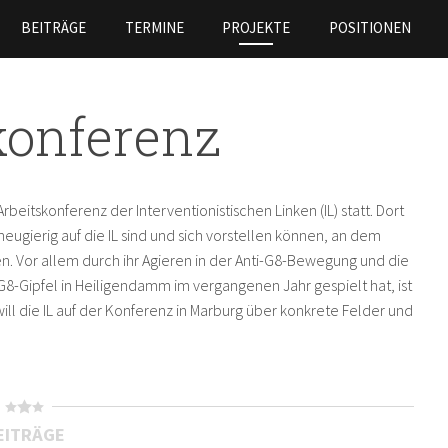
Skip to
BEITRÄGE
TERMINE
PROJEKTE
POSITIONEN
main
content
konferenz
Arbeitskonferenz der Interventionistischen Linken (IL) statt. Dort
ierig auf die IL sind und sich vorstellen können, an dem
. Vor allem durch ihr Agieren in der Anti-G8-Bewegung und die
G8-Gipfel in Heiligendamm im vergangenen Jahr gespielt hat, ist
 will die IL auf der Konferenz in Marburg über konkrete Felder und
EITRÄGE