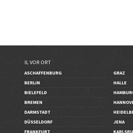
IL VOR ORT
ASCHAFFENBURG
GRAZ
BERLIN
HALLE
BIELEFELD
HAMBUR
BREMEN
HANNOV
DARMSTADT
HEIDELB
DÜSSELDORF
JENA
FRANKFURT
KARLSR