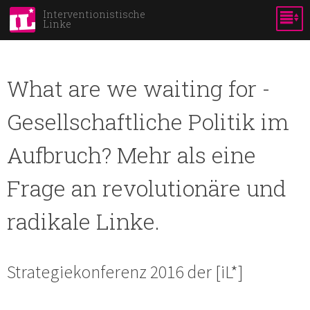
Skip to
Interventionistische
Linke
main
Bild:
content
What are we waiting for -
Gesellschaftliche Politik im
Aufbruch? Mehr als eine
Frage an revolutionäre und
radikale Linke.
Strategiekonferenz 2016 der [iL*]