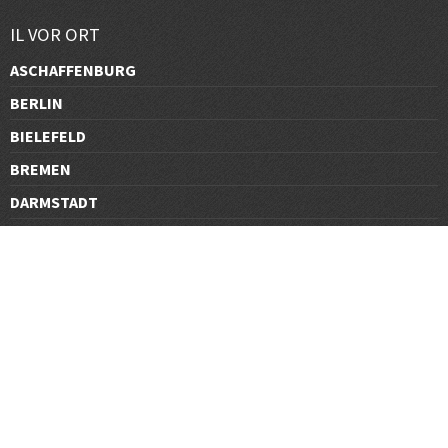
IL VOR ORT
ASCHAFFENBURG
BERLIN
BIELEFELD
BREMEN
DARMSTADT
DÜSSELDORF
FRANKFURT
GÖTTINGEN
GRAZ
HALLE
HAMBURG