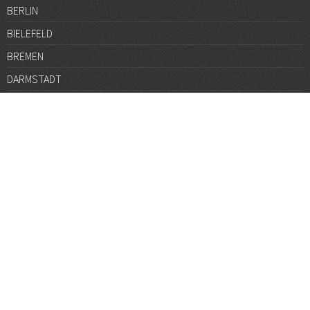
BERLIN
BIELEFELD
BREMEN
DARMSTADT
DÜSSELDORF
FRANKFURT
GÖTTINGEN
GRAZ
HALLE
HAMBURG
HANNOVER
HEIDELBERG
JENA