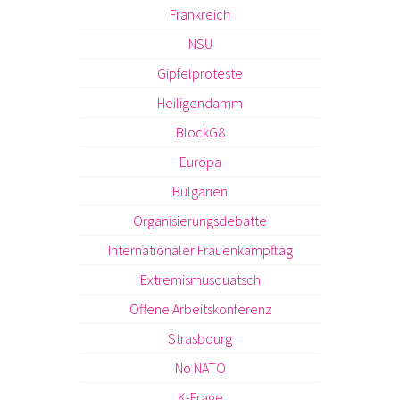
Frankreich
NSU
Gipfelproteste
Heiligendamm
BlockG8
Europa
Bulgarien
Organisierungsdebatte
Internationaler Frauenkampftag
Extremismusquatsch
Offene Arbeitskonferenz
Strasbourg
No NATO
K-Frage