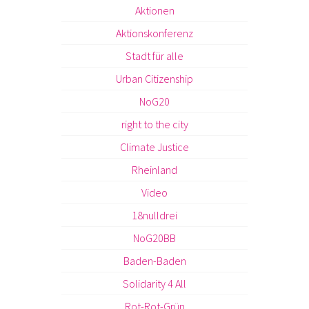
Aktionen
Aktionskonferenz
Stadt für alle
Urban Citizenship
NoG20
right to the city
Climate Justice
Rheinland
Video
18nulldrei
NoG20BB
Baden-Baden
Solidarity 4 All
Rot-Rot-Grün