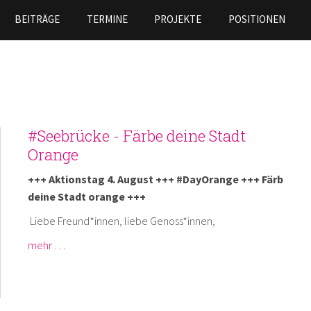
Skip to
BEITRÄGE
TERMINE
PROJEKTE
POSITIONEN
main
content
#Seebrücke - Färbe deine Stadt
Orange
+++ Aktionstag 4. August +++ #DayOrange +++ Färb
deine Stadt orange +++
Liebe Freund*innen, liebe Genoss*innen,
mehr …