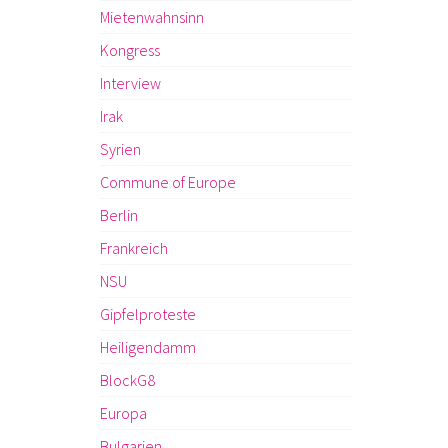
Mietenwahnsinn
Kongress
Interview
Irak
Syrien
Commune of Europe
Berlin
Frankreich
NSU
Gipfelproteste
Heiligendamm
BlockG8
Europa
Bulgarien