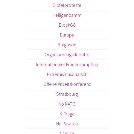
Gipfelproteste
Heiligendamm
BlockG8
Europa
Bulgarien
Organisierungsdebatte
Internationaler Frauenkampftag
Extremismusquatsch
Offene Arbeitskonferenz
Strasbourg
No NATO
K-Frage
No Pasaran
COP 15