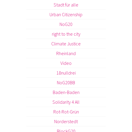
Stadt für alle
Urban Citizenship
NoG20
right to the city
Climate Justice
Rheinland
Video
18nulldrei
NoG20BB
Baden-Baden
Solidarity 4 All
Rot-Rot-Grün
Norderstedt
BlockG20