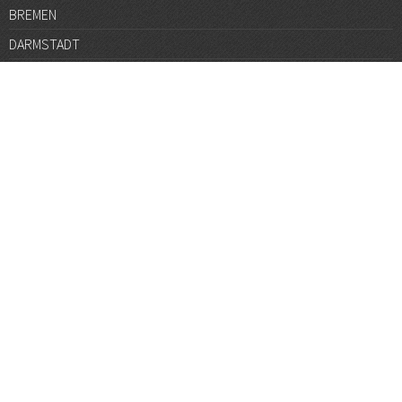
BREMEN
DARMSTADT
DÜSSELDORF
FRANKFURT
GÖTTINGEN
GRAZ
HALLE
HAMBURG
HANNOVER
HEIDELBERG
JENA
KARLSRUHE
KÖLN