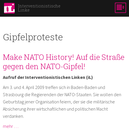
Skip to
Interventionistische
Linke
main
content
Gipfelproteste
Make NATO History! Auf die Straße
gegen den NATO-Gipfel!
Aufruf der Interventionistischen Linken (iL)
Am 3. und 4. April 2009 treffen sich in Baden-Baden und
Strasbourg die Regierenden der NATO-Staaten. Sie wollen den
Geburtstag jener Organisation feiern, der sie die militärische
Absicherung ihrer wirtschaftlichen und politischen Macht
verdanken.
mehr …