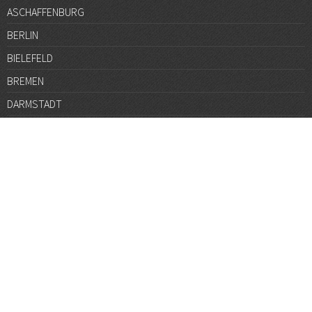
ASCHAFFENBURG
BERLIN
BIELEFELD
BREMEN
DARMSTADT
DÜSSELDORF
FRANKFURT
GÖTTINGEN
GRAZ
HALLE
HAMBURG
HANNOVER
HEIDELBERG