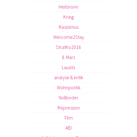
Heilbronn
Krieg
Rassismus
Welcome2Stay
StratKo2016
8. März
Lausitz
analyse & kritik
Wohnpolitik
NoBorder
Repression
Film
AfD