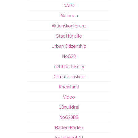
NATO
Aktionen
Aktionskonferenz
Stadt für alle
Urban Citizenship
NoG20
right to the city
Climate Justice
Rheinland
Video
18nulldrei
NoG20BB
Baden-Baden
Solidarity 4 All