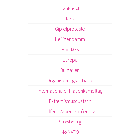
Frankreich
NSU
Gipfelproteste
Heiligendamm
BlockG8
Europa
Bulgarien
Organisierungsdebatte
Internationaler Frauenkampftag
Extremismusquatsch
Offene Arbeitskonferenz
Strasbourg
No NATO