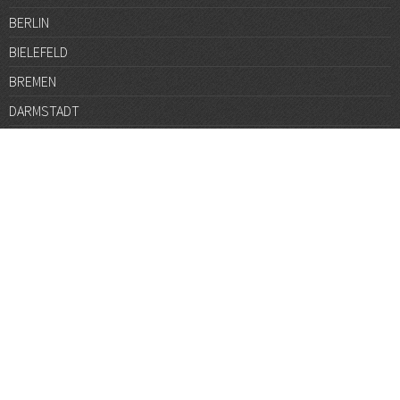
BERLIN
BIELEFELD
BREMEN
DARMSTADT
DÜSSELDORF
FRANKFURT
GÖTTINGEN
GRAZ
HALLE
HAMBURG
HANNOVER
HEIDELBERG