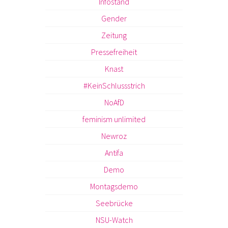
Infostand
Gender
Zeitung
Pressefreiheit
Knast
#KeinSchlussstrich
NoAfD
feminism unlimited
Newroz
Antifa
Demo
Montagsdemo
Seebrücke
NSU-Watch