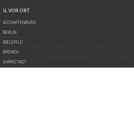
IL VOR ORT
ASCHAFFENBURG
BERLIN
BIELEFELD
BREMEN
DARMSTADT
DÜSSELDORF
FRANKFURT
GÖTTINGEN
GRAZ
HALLE
HAMBURG