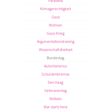
Palästina
Klimagerechtigkeit
Gaza
Wohnen
Gaza-Krieg
Argumentationstraining
Wissenschaftsfreiheit
Bundestag
Autoritarismus
Schuldenbremse
Den Haag
Veteranentag
NoNato
War starts here