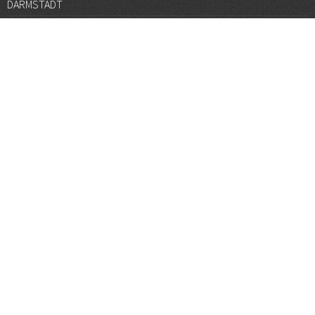
DARMSTADT
DÜSSELDORF
FRANKFURT
GÖTTINGEN
GRAZ
HALLE
HAMBURG
HANNOVER
HEIDELBERG
JENA
KARLSRUHE
KÖLN