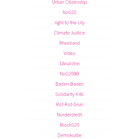
Urban Citizenship
NoG20
right to the city
Climate Justice
Rheinland
Video
18nulldrei
NoG20BB
Baden-Baden
Solidarity 4 All
Rot-Rot-Grün
Norderstedt
BlockG20
Demokratie