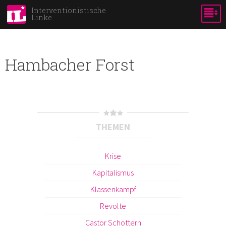
Skip to
Interventionistische
Linke
main
content
Hambacher Forst
THEMEN
Krise
Kapitalismus
Klassenkampf
Revolte
Castor Schottern