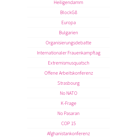
Heiligendamm
BlockG8
Europa
Bulgarien
Organisierungsdebatte
Internationaler Frauenkampftag
Extremismusquatsch
Offene Arbeitskonferenz
Strasbourg
No NATO
K-Frage
No Pasaran
COP 15
Afghanistankonferenz