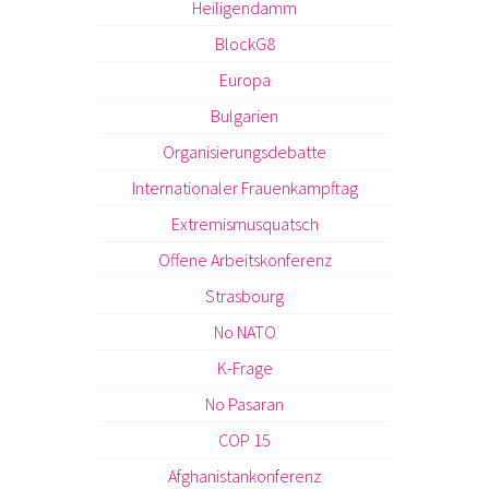
Heiligendamm
BlockG8
Europa
Bulgarien
Organisierungsdebatte
Internationaler Frauenkampftag
Extremismusquatsch
Offene Arbeitskonferenz
Strasbourg
No NATO
K-Frage
No Pasaran
COP 15
Afghanistankonferenz