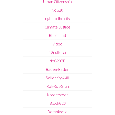
Urban Citizenship
NoG20
right to the city
Climate Justice
Rheinland
Video
18nulldrei
NoG20BB
Baden-Baden
Solidarity 4 All
Rot-Rot-Grün
Norderstedt
BlockG20
Demokratie