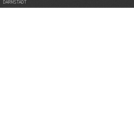
DARMSTADT
DÜSSELDORF
FRANKFURT
GÖTTINGEN
GRAZ
HALLE
HAMBURG
HANNOVER
HEIDELBERG
JENA
KARLSRUHE
KÖLN