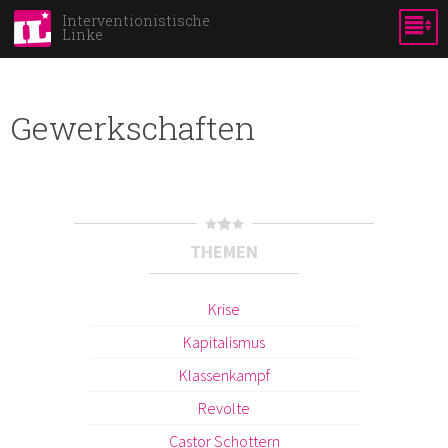
Skip to
Interventionistische
Linke
main
content
Gewerkschaften
THEMEN
Krise
Kapitalismus
Klassenkampf
Revolte
Castor Schottern