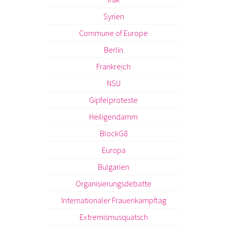
Syrien
Commune of Europe
Berlin
Frankreich
NSU
Gipfelproteste
Heiligendamm
BlockG8
Europa
Bulgarien
Organisierungsdebatte
Internationaler Frauenkampftag
Extremismusquatsch