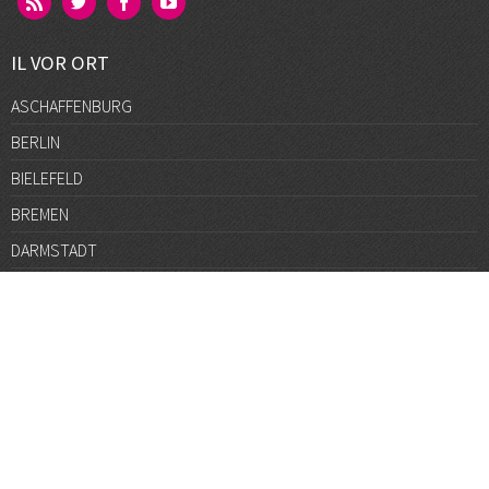
IL VOR ORT
ASCHAFFENBURG
BERLIN
BIELEFELD
BREMEN
DARMSTADT
DÜSSELDORF
FRANKFURT
GÖTTINGEN
GRAZ
HALLE