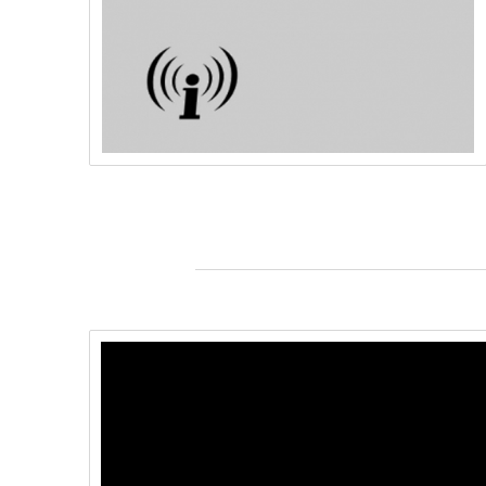
"Leben ist keine Ware!" -
Solidaritäts-Flashmob bei Charité-
Warnstreik