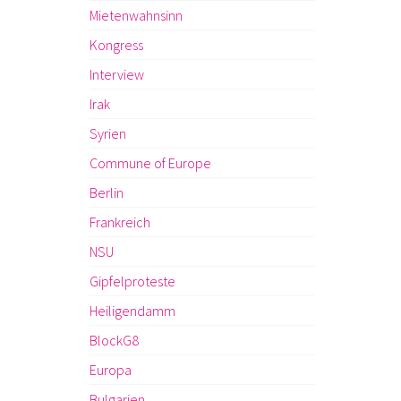
Mietenwahnsinn
Kongress
Interview
Irak
Syrien
Commune of Europe
Berlin
Frankreich
NSU
Gipfelproteste
Heiligendamm
BlockG8
Europa
Bulgarien