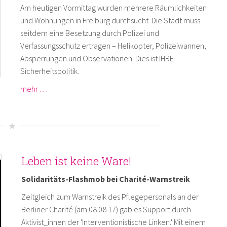
Am heutigen Vormittag wurden mehrere Räumlichkeiten
und Wohnungen in Freiburg durchsucht. Die Stadt muss
seitdem eine Besetzung durch Polizei und
Verfassungsschutz ertragen – Helikopter, Polizeiwannen,
Absperrungen und Observationen. Dies ist IHRE
Sicherheitspolitik.
mehr …
Leben ist keine Ware!
Solidaritäts-Flashmob bei Charité-Warnstreik
Zeitgleich zum Warnstreik des Pflegepersonals an der
Berliner Charité (am 08.08.17) gab es Support durch
Aktivist_innen der 'Interventionistische Linken.' Mit einem