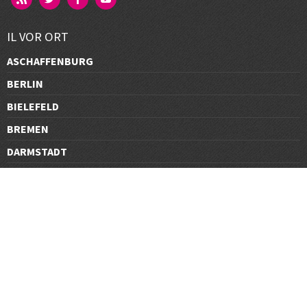
IL VOR ORT
ASCHAFFENBURG
BERLIN
BIELEFELD
BREMEN
DARMSTADT
DÜSSELDORF
FRANKFURT
GÖTTINGEN
GRAZ
HALLE