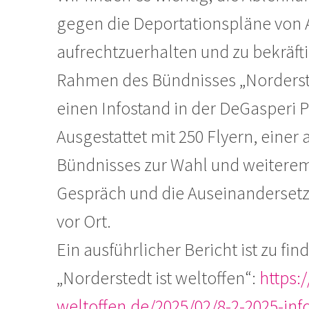
gegen die Deportationspläne von 
aufrechtzuerhalten und zu bekräft
Rahmen des Bündnisses „Nordersted
einen Infostand in der DeGasperi
Ausgestattet mit 250 Flyern, eine
Bündnisses zur Wahl und weiterem
Gespräch und die Auseinanderset
vor Ort.
Ein ausführlicher Bericht ist zu 
„Norderstedt ist weltoffen“:
https:/
weltoffen.de/2025/02/8-2-2025-in